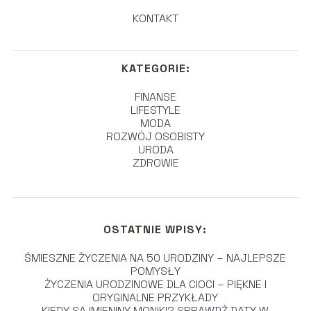
KONTAKT
KATEGORIE:
FINANSE
LIFESTYLE
MODA
ROZWÓJ OSOBISTY
URODA
ZDROWIE
OSTATNIE WPISY:
ŚMIESZNE ŻYCZENIA NA 50 URODZINY – NAJLEPSZE
POMYSŁY
ŻYCZENIA URODZINOWE DLA CIOCI – PIĘKNE I
ORYGINALNE PRZYKŁADY
KIEDY SĄ IMIENINY MONIKI? SPRAWDŹ DATY W