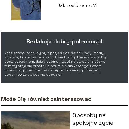
Jak nosić zamsz?
Redakcja dobry-polecam.pl
Nasz zespół redakcyjny z pasją śledzi świat urody, mody,
zdrowia, finansów i edukacji. Uwielbiamy dzielić się wiedzą i
doświadczeniem, dzięki czemu nawet najbardziej złożone
tematy stają się proste i zrozumiałe dla każdego. Razem
tworzymy przestrzeń, w której inspirujemy i pomagamy
podejmować świadome decyzje.
Może Cię również zainteresować
Sposoby na
spokojne życie