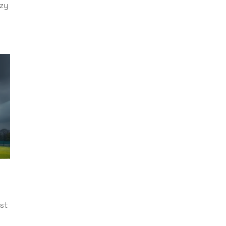
czy
st