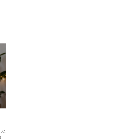
te,
e