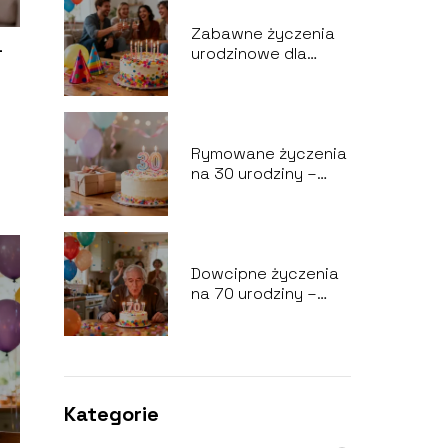
Zabawne życzenia
–
urodzinowe dla
dorosłych –
najlepsze przykłady
Rymowane życzenia
na 30 urodziny –
najciekawsze
pomysły
Dowcipne życzenia
na 70 urodziny –
najlepsze pomysły
Kategorie