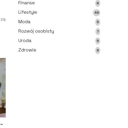
Finanse
6
Lifestyle
49
czą
Moda
5
Rozwój osobisty
7
Uroda
5
Zdrowie
8
 –