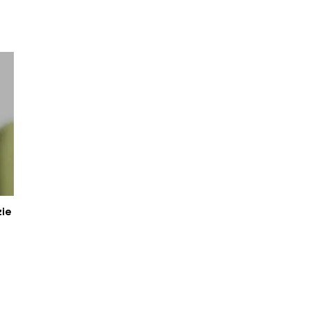
zie
y