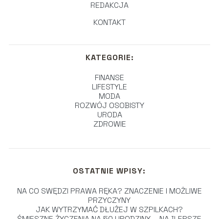
REDAKCJA
KONTAKT
KATEGORIE:
FINANSE
LIFESTYLE
MODA
ROZWÓJ OSOBISTY
URODA
ZDROWIE
OSTATNIE WPISY:
NA CO SWĘDZI PRAWA RĘKA? ZNACZENIE I MOŻLIWE
PRZYCZYNY
JAK WYTRZYMAĆ DŁUŻEJ W SZPILKACH?
ŚMIESZNE ŻYCZENIA NA 50 URODZINY – NAJLEPSZE