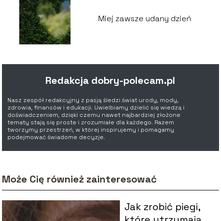
Miej zawsze udany dzień
Redakcja dobry-polecam.pl
Nasz zespół redakcyjny z pasją śledzi świat urody, mody,
zdrowia, finansów i edukacji. Uwielbiamy dzielić się wiedzą i
doświadczeniem, dzięki czemu nawet najbardziej złożone
tematy stają się proste i zrozumiałe dla każdego. Razem
tworzymy przestrzeń, w której inspirujemy i pomagamy
podejmować świadome decyzje.
Może Cię również zainteresować
Jak zrobić piegi,
które utrzymają